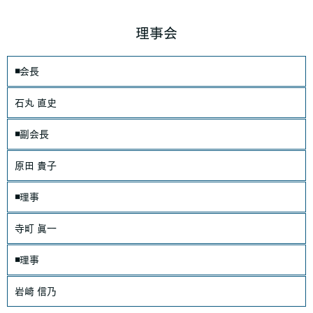
理事会
◾️会長
石丸 直史
◾️副会長
原田 貴子
◾️理事
寺町 眞一
◾️理事
岩﨑 信乃